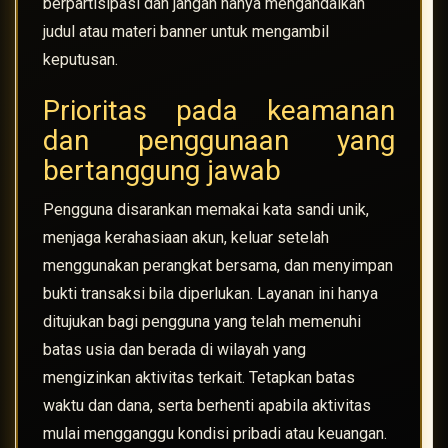
berpartisipasi dan jangan hanya mengandalkan
judul atau materi banner untuk mengambil
keputusan.
Prioritas pada keamanan
dan penggunaan yang
bertanggung jawab
Pengguna disarankan memakai kata sandi unik,
menjaga kerahasiaan akun, keluar setelah
menggunakan perangkat bersama, dan menyimpan
bukti transaksi bila diperlukan. Layanan ini hanya
ditujukan bagi pengguna yang telah memenuhi
batas usia dan berada di wilayah yang
mengizinkan aktivitas terkait. Tetapkan batas
waktu dan dana, serta berhenti apabila aktivitas
mulai mengganggu kondisi pribadi atau keuangan.