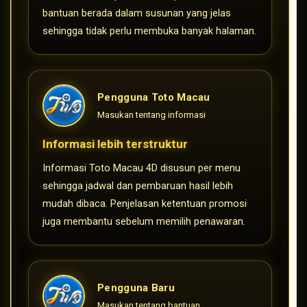
bantuan berada dalam susunan yang jelas
sehingga tidak perlu membuka banyak halaman.
Pengguna Toto Macau
Masukan tentang informasi
Informasi lebih terstruktur
Informasi Toto Macau 4D disusun per menu
sehingga jadwal dan pembaruan hasil lebih
mudah dibaca. Penjelasan ketentuan promosi
juga membantu sebelum memilih penawaran.
Pengguna Baru
Masukan tentang bantuan