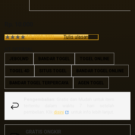
Skip
to
Rp. 10.000
the
beginning
4.9
(995.771)
Tulis ulasan
4.5
of
dari
the
5
HT OFFICIAL
bintang,
images
nilai
JEBOLWD
BANDAR TOGEL
TOGEL ONLINE
gallery
rating
rata-
TOGEL 4D
SITUS TOGEL
BANDAR TOGEL ONLINE
rata.
Read
13
BANDAR TOGEL TERPERCAYA
AGEN TOGEL
Reviews.
Tautan
halaman
Pengembalian:
Gratis dan Mudah untuk item
yang
tertentu dalam waktu 7 hari setelah
sama.
pembelian. Klik
disini
untuk info lebih lanjut.
GRATIS ONGKIR