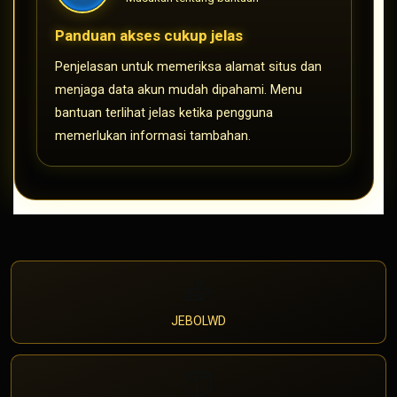
Panduan akses cukup jelas
Penjelasan untuk memeriksa alamat situs dan
menjaga data akun mudah dipahami. Menu
bantuan terlihat jelas ketika pengguna
memerlukan informasi tambahan.
JEBOLWD