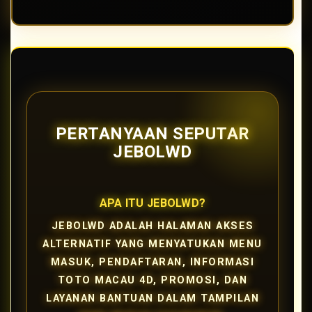
PERTANYAAN SEPUTAR
JEBOLWD
APA ITU JEBOLWD?
JEBOLWD ADALAH HALAMAN AKSES
ALTERNATIF YANG MENYATUKAN MENU
MASUK, PENDAFTARAN, INFORMASI
TOTO MACAU 4D, PROMOSI, DAN
LAYANAN BANTUAN DALAM TAMPILAN